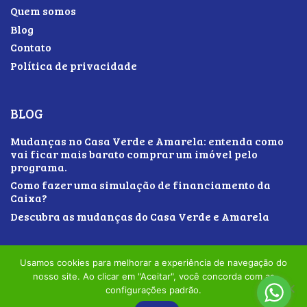
Quem somos
Blog
Contato
Política de privacidade
BLOG
Mudanças no Casa Verde e Amarela: entenda como
vai ficar mais barato comprar um imóvel pelo
programa.
Como fazer uma simulação de financiamento da
Caixa?
Descubra as mudanças do Casa Verde e Amarela
Usamos cookies para melhorar a experiência de navegação do
nosso site. Ao clicar em "Aceitar", você concorda com as
configurações padrão.
Todos os direitos reservados © 2019 Quem disse apê -