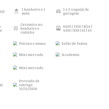
1 banheiro e 1
1 e 2 vaga(s) de
o(s)
suite
garagem
Ceramica no
a
8405 | 1502 | 8116 |
banheiro e
s
4501 | 828 | 62 | 63
cozinha
Piscina e sauna
Salão de festas
Mini mercado
Academia
Mini mercado
Previsão de
s)
entrega
31/12/2028