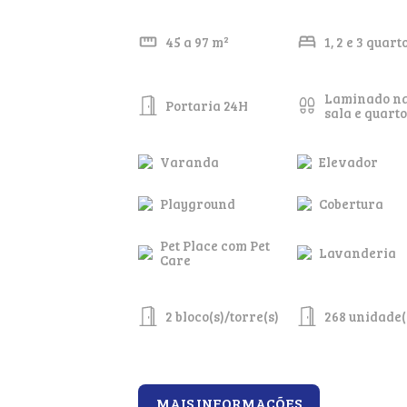
45 a 97 m²
1, 2 e 3 quart
Laminado n
Portaria 24H
sala e quarto
Varanda
Elevador
Playground
Cobertura
Pet Place com Pet
Lavanderia
Care
2 bloco(s)/torre(s)
268 unidade(
MAIS INFORMAÇÕES