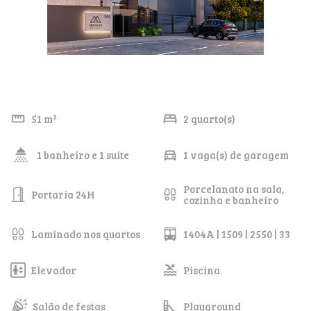
51 m²
2 quarto(s)
1 banheiro e 1 suite
1 vaga(s) de garagem
Porcelanato na sala,
Portaria 24H
cozinha e banheiro
Laminado nos quartos
1404A | 1509 | 2550 | 33
Elevador
Piscina
Salão de festas
Playground