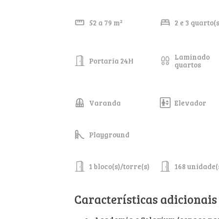
52 a 79 m²
2 e 3 quarto(s
Laminado
Portaria 24H
quartos
Varanda
Elevador
Playground
1 bloco(s)/torre(s)
168 unidade(
Características adicionais