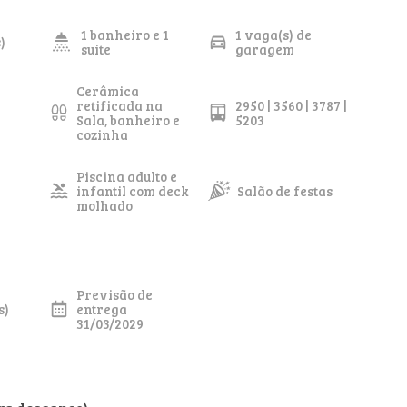
1 banheiro e 1
1 vaga(s) de
)
suite
garagem
Cerâmica
retificada na
2950 | 3560 | 3787 |
Sala, banheiro e
5203
cozinha
Piscina adulto e
infantil com deck
Salão de festas
molhado
Previsão de
s)
entrega
31/03/2029