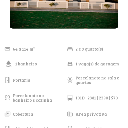
64 a 114 m²
2 e 3 quarto(s)
1 banheiro
1 vaga(s) de garagem
Porcelanato na sala e
Portaria
quartos
Porcelanato no
101D | 2381 | 2390 | 570
banheiro e cozinha
Cobertura
Area privativa